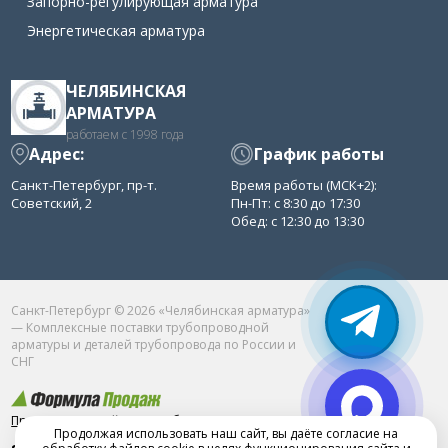
Запорно-регулирующая арматура
Энергетическая арматура
ЧЕЛЯБИНСКАЯ
АРМАТУРА
работаем с 1998 года
Адрес:
График работы
Санкт-Петербург, пр-т.
Время работы (МСК+2):
Советский, 2
Пн-Пт: с 8:30 до 17:30
Обед: с 12:30 до 13:30
Санкт-Петербург © 2026 «Челябинская арматура»
— Комплексные поставки трубопроводной
арматуры и деталей трубопровода по России и
СНГ
Продвижение сайта в Челябинске
Продолжая использовать наш сайт, вы даёте согласие на