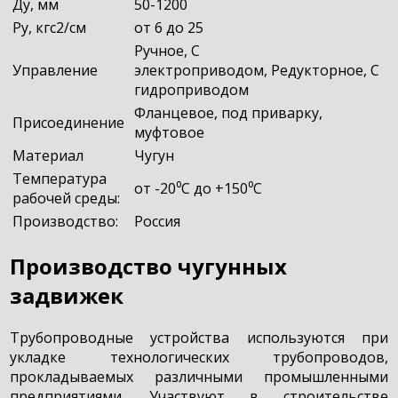
Ду, мм
50-1200
Ру, кгс2/см
от 6 до 25
Ручное, С
Управление
электроприводом, Редукторное, С
гидроприводом
Фланцевое, под приварку,
Присоединение
муфтовое
Материал
Чугун
Температура
от -20⁰C до +150⁰C
рабочей среды:
Производство:
Россия
Производство чугунных
задвижек
Трубопроводные устройства используются при
укладке технологических трубопроводов,
прокладываемых различными промышленными
предприятиями. Участвуют в строительстве