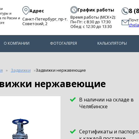
ки
График работы
8 (
Адрес
атуры и
Время работы (МСК+2):
а по России и
Санкт-Петербург, пр-т.
Почт
Пн-Пт: с 8:30 до 17:30
рге
Советский, 2
chel
Обед: с 12:30 до 13:30
О КОМПАНИИ
ФОТОГАЛЕРЕЯ
КАЛЬКУЛЯТОРЫ
ия
Задвижки
Задвижки нержавеющие
движки нержавеющие
В наличии на складе в
Челябинске
Сертификаты и паспорт
к каждой поставке