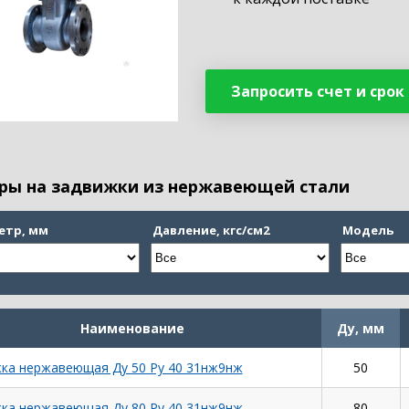
Запросить счет и срок
ры на задвижки из нержавеющей стали
етр, мм
Давление, кгс/см2
Модель
Наименование
Ду, мм
ка нержавеющая Ду 50 Ру 40 31нж9нж
50
ка нержавеющая Ду 80 Ру 40 31нж9нж
80