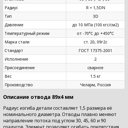
Радиус
R = 1,5DN
Тип
3D
Давление
до 10 МПа (100 кгс/см2)
Температурный режим
от -70°С до +450°С
Марка стали
ст. 20, 09г2с
Стандарт
ГОСТ 17375-2001
Исполнение
2
Присоединение
сварное
Вес
1.5 кг
Производство
Челарм, Россия
Описание отвода 89х4 мм
Радиус изгиба детали составляет 1,5 размера её
номинального диаметра. Отводы плавно меняют
направление потока под углом 30, 45, 60 и 90
градусов. Элемент позволяет огибать препятствия