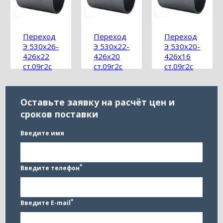
Переход
Переход
Переход
Э 530х26-
Э 530х22-
Э 530х20-
426х22
426х20
426х16
ст.09г2с
ст.09г2с
ст.09г2с
ГОСТ
ГОСТ
ГОСТ
17378-
17378-
17378-
2001
2001
2001
Оставьте заявку на расчёт цен и
сроков поставки
Введите имя
*
Введите телефон
*
Введите E-mail