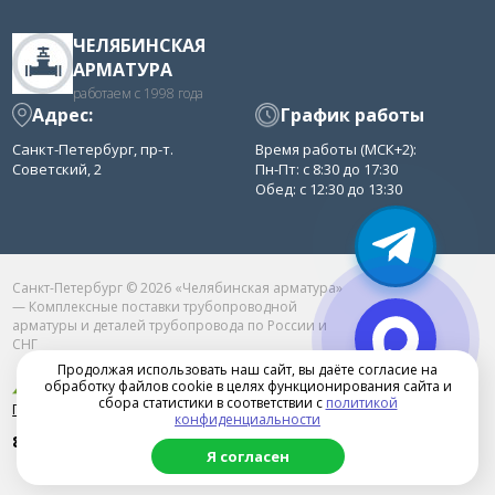
ЧЕЛЯБИНСКАЯ
АРМАТУРА
работаем с 1998 года
Адрес:
График работы
Санкт-Петербург, пр-т.
Время работы (МСК+2):
Советский, 2
Пн-Пт: с 8:30 до 17:30
Обед: с 12:30 до 13:30
Санкт-Петербург © 2026 «Челябинская арматура»
— Комплексные поставки трубопроводной
арматуры и деталей трубопровода по России и
СНГ
Продолжая использовать наш сайт, вы даёте согласие на
обработку файлов cookie в целях функционирования сайта и
сбора статистики в соответствии с
политикой
Продвижение сайта в Челябинске
конфиденциальности
8 (800) 77-52-361
Я согласен
chelarm@mail.ru