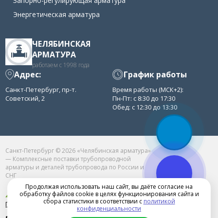
Запорно-регулирующая арматура
Энергетическая арматура
ЧЕЛЯБИНСКАЯ
АРМАТУРА
работаем с 1998 года
Адрес:
График работы
Санкт-Петербург, пр-т.
Время работы (МСК+2):
Советский, 2
Пн-Пт: с 8:30 до 17:30
Обед: с 12:30 до 13:30
Санкт-Петербург © 2026 «Челябинская арматура»
— Комплексные поставки трубопроводной
арматуры и деталей трубопровода по России и
СНГ
Продолжая использовать наш сайт, вы даёте согласие на
обработку файлов cookie в целях функционирования сайта и
сбора статистики в соответствии с
политикой
Продвижение сайта в Челябинске
конфиденциальности