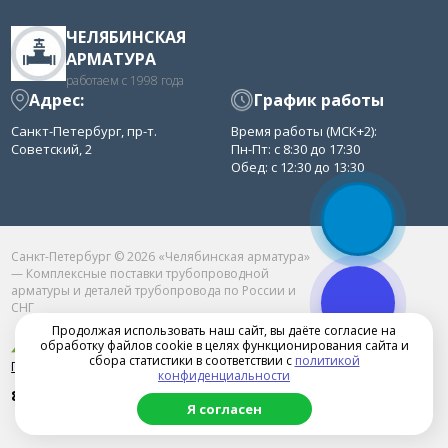
ЧЕЛЯБИНСКАЯ
АРМАТУРА
работаем с 1998 года
Адрес:
График работы
Санкт-Петербург, пр-т.
Время работы (МСК+2):
Советский, 2
Пн-Пт: с 8:30 до 17:30
Обед: с 12:30 до 13:30
Санкт-Петербург © 2026 «Челябинская арматура»
— Комплексные поставки трубопроводной
арматуры и деталей трубопровода по России и
СНГ
Продолжая использовать наш сайт, вы даёте согласие на
обработку файлов cookie в целях функционирования сайта и
сбора статистики в соответствии с
политикой
Продвижение сайта в Челябинске
конфиденциальности
8 (800) 77-52-361
Я согласен
chelarm@mail.ru