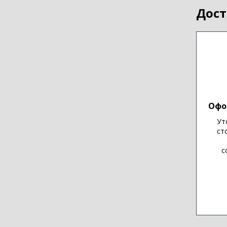
Дост
Офо
Ут
ст
с