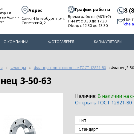
ки
График работы
8 (
Адрес
атуры и
Время работы (МСК+2):
а по России и
Санкт-Петербург, пр-т.
Почт
Пн-Пт: с 8:30 до 17:30
рге
Советский, 2
chel
Обед: с 12:30 до 13:30
О КОМПАНИИ
ФОТОГАЛЕРЕЯ
КАЛЬКУЛЯТОРЫ
ия
Фланцы
Фланцы воротниковые ГОСТ 12821-80
Фланец 3-50
анец 3-50-63
Наличие:
В наличии на с
Открыть ГОСТ 12821-80
Тип
Стандарт