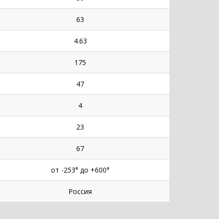
63
4.63
175
47
4
23
67
от -253° до +600°
Россия