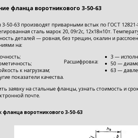
ние фланца воротникового 3-50-63
 3-50-63 производят приварными встык по ГОСТ 12821-
гированная сталь марок 20, 09г2с, 12х18н10т. Температу
ость деталей — ровная, без трещин, окалин и расслое
ниями на:
очность;
3 — исполн
Расшифровка:
рметичность;
50 — диаме
ойкость к нагрузкам;
63 — давлен
угие показатели качества.
ь заявку на стальные фланцы, узнать стоимость и срок
ктронной почте.
 фланца воротникового 3-50-63