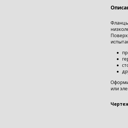
Описа
Фланцы
низколе
Поверхн
испыта
пр
ге
ст
др
Оформит
или эле
Чертеж