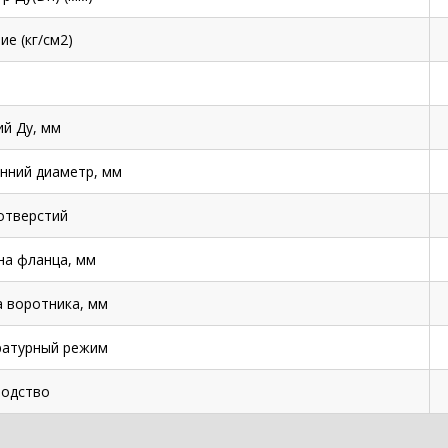
ие (кг/см2)
й Ду, мм
нний диаметр, мм
отверстий
а фланца, мм
 воротника, мм
ратурный режим
одство