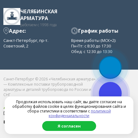
ЧЕЛЯБИНСКАЯ
АРМАТУРА
работаем с 1998 года
Адрес:
График работы
Санкт-Петербург, пр-т.
Время работы (МСК+2):
Советский, 2
Пн-Пт: с 8:30 до 17:30
Обед: с 12:30 до 13:30
Санкт-Петербург © 2026 «Челябинская арматура»
— Комплексные поставки трубопроводной
арматуры и деталей трубопровода по России и
СНГ
Продолжая использовать наш сайт, вы даёте согласие на
обработку файлов cookie в целях функционирования сайта и
сбора статистики в соответствии с
политикой
Продвижение сайта в Челябинске
конфиденциальности
8 (800) 77-52-361
Я согласен
chelarm@mail.ru