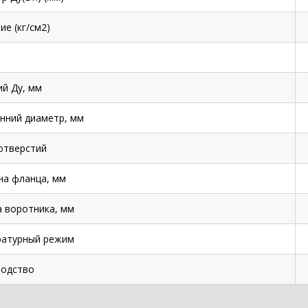
ие (кг/см2)
й Ду, мм
нний диаметр, мм
отверстий
а фланца, мм
 воротника, мм
ратурный режим
одство