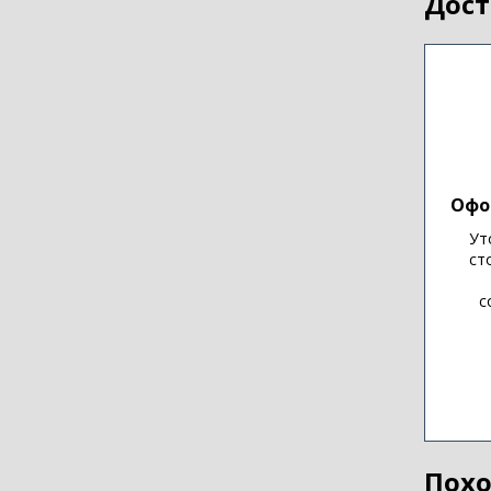
Дост
Офо
Ут
ст
с
Похо