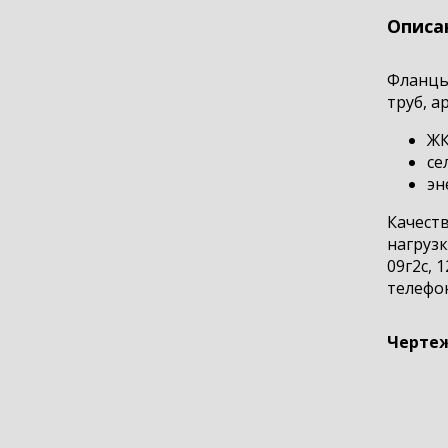
Описа
Фланцы 
труб, а
ЖК
се
эн
Качеств
нагруз
09г2с, 
телефон
Чертеж