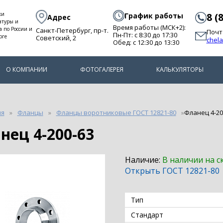
ки
График работы
8 (
Адрес
атуры и
Время работы (МСК+2):
а по России и
Санкт-Петербург, пр-т.
Почт
Пн-Пт: с 8:30 до 17:30
рге
Советский, 2
chel
Обед: с 12:30 до 13:30
О КОМПАНИИ
ФОТОГАЛЕРЕЯ
КАЛЬКУЛЯТОРЫ
ия
Фланцы
Фланцы воротниковые ГОСТ 12821-80
Фланец 4-20
анец 4-200-63
Наличие:
В наличии на с
Открыть ГОСТ 12821-80
Тип
Стандарт