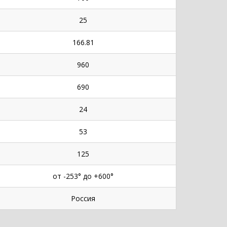
25
166.81
960
690
24
53
125
от -253° до +600°
Россия