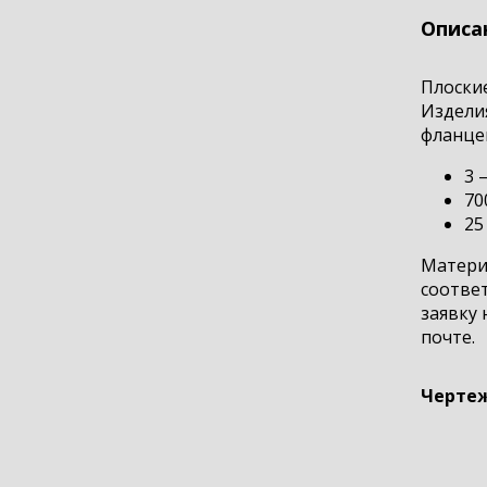
Описа
Плоски
Издели
фланцев
3 
70
25
Материа
соответ
заявку 
почте.
Чертеж