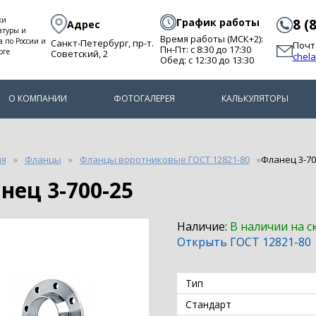
ки
График работы
8 (
Адрес
атуры и
Время работы (МСК+2):
а по России и
Санкт-Петербург, пр-т.
Почт
Пн-Пт: с 8:30 до 17:30
рге
Советский, 2
chel
Обед: с 12:30 до 13:30
О КОМПАНИИ
ФОТОГАЛЕРЕЯ
КАЛЬКУЛЯТОРЫ
ия
Фланцы
Фланцы воротниковые ГОСТ 12821-80
Фланец 3-70
анец 3-700-25
Наличие:
В наличии на с
Открыть ГОСТ 12821-80
Тип
Стандарт