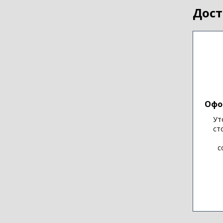
Дост
Офо
Ут
ст
с