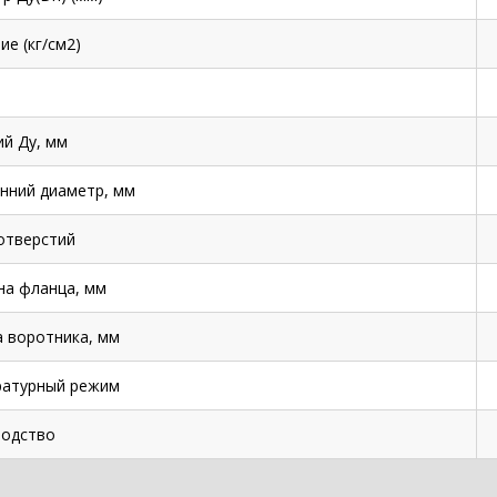
ие (кг/см2)
й Ду, мм
нний диаметр, мм
отверстий
а фланца, мм
 воротника, мм
ратурный режим
одство